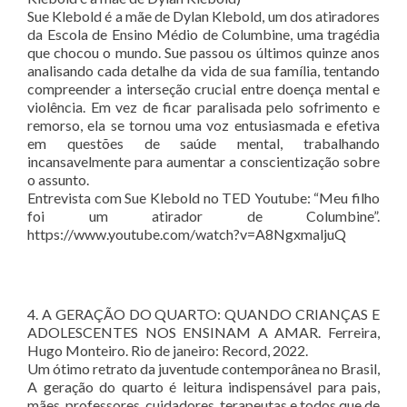
Sue Klebold é a mãe de Dylan Klebold, um dos atiradores
da Escola de Ensino Médio de Columbine, uma tragédia
que chocou o mundo. Sue passou os últimos quinze anos
analisando cada detalhe da vida de sua família, tentando
compreender a interseção crucial entre doença mental e
violência. Em vez de ficar paralisada pelo sofrimento e
remorso, ela se tornou uma voz entusiasmada e efetiva
em questões de saúde mental, trabalhando
incansavelmente para aumentar a conscientização sobre
o assunto.
Entrevista com Sue Klebold no TED Youtube: “Meu filho
foi um atirador de Columbine”.
https://www.youtube.com/watch?v=A8NgxmaljuQ
4. A GERAÇÃO DO QUARTO: QUANDO CRIANÇAS E
ADOLESCENTES NOS ENSINAM A AMAR. Ferreira,
Hugo Monteiro. Rio de janeiro: Record, 2022.
Um ótimo retrato da juventude contemporânea no Brasil,
A geração do quarto é leitura indispensável para pais,
mães, professores, cuidadores, terapeutas e todos que de