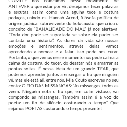
COMITÊ nos colocamos nesse movimento de
ANTEVER o que estar por vir, desejamos tecer palavras
e escutas, assim como uma agulha tece e costura
pedaços, unindo-os. Hannah Arend, filósofa política de
origem judaica, sobrevivente do holocausto, que criou o
conceito de “BANALIDADE DO MAL”, já nos alertava:
“Toda dor pode ser suportada se sobre ela puder ser
contada uma história”. As dores da vida são nossas
emoções e sentimentos, através delas, vamos
aprendendo a nomear e a falar, isso pode nos curar.
Portanto, o que vemos nesse momento nos pede calma, a
calma da costura, do tecer, do desatar nós e amarrar as
pontas soltas. É nessa ideia de um grande TEAR, que
podemos aprender juntos a enxergar o fio que ninguém
vê, mas ele está ali, entre nós. Mia Couto escreveu no seu
conto: O FIO DAS MISSANGAS: “As missangas, todos as
veem. Ninguém nota o fio que, em colar vistoso, vai
compondo as missangas. Também assim é a voz do
poeta: um fio de silêncio costurando o tempo”. Que
sejamos POETAS costurando o tempo presente!