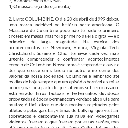
3) A adolescência de Kevin;
4) O massacre (endereçamento).
2. Livro: COLUMBINE. O dia 20 de abril de 1999 deixou
uma marca indelével na história norte-americana. O
Massacre de Columbine pode não ter sido o primeiro
tiroteio em massa, mas foi o primeiro da era digital ― e o
primeiro de larga magnitude. Na esteira dos
acontecimentos de Newtown, Aurora, Virginia Tech,
Christchurch, Suzano e Ohio, torna-se cada vez mais
urgente compreender e confrontar acontecimentos
como o de Columbine. Nossa arma é reaprender a ouvir a
dor que cresce em silêncio no outro e no cerne dos
valores da nossa sociedade. Columbine é lembrado até
os dias de hoje sempre que um episódio horrível e similar
ocorre, mas boa parte do que sabemos sobre o massacre
está errado. Erros factuais e testemunhos duvidosos
propagados à época permanecem verdade absoluta para
muitos; é fácil dizer que dois meninos rejeitados pelos
atletas e pelas garotas, vítimas de bullying, que vestiam
sobretudos e descontavam sua raiva em videogames
violentos fizeram o que fizeram por essas razões, mas
até que ponto isso é real? Dave Cullen foi um dos