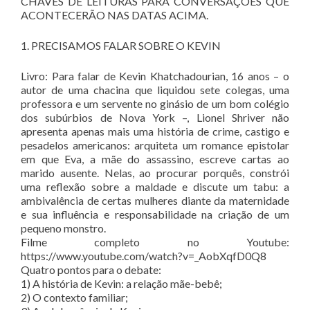
CHAVES DE LEITURAS PARA CONVERSAÇÕES QUE
ACONTECERÃO NAS DATAS ACIMA.
1. PRECISAMOS FALAR SOBRE O KEVIN
Livro: Para falar de Kevin Khatchadourian, 16 anos – o
autor de uma chacina que liquidou sete colegas, uma
professora e um servente no ginásio de um bom colégio
dos subúrbios de Nova York –, Lionel Shriver não
apresenta apenas mais uma história de crime, castigo e
pesadelos americanos: arquiteta um romance epistolar
em que Eva, a mãe do assassino, escreve cartas ao
marido ausente. Nelas, ao procurar porquês, constrói
uma reflexão sobre a maldade e discute um tabu: a
ambivalência de certas mulheres diante da maternidade
e sua influência e responsabilidade na criação de um
pequeno monstro.
Filme completo no Youtube:
https://www.youtube.com/watch?v=_AobXqfD0Q8
Quatro pontos para o debate:
1) A história de Kevin: a relação mãe-bebê;
2) O contexto familiar;