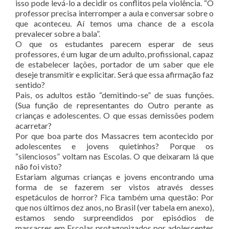
isso pode levá-lo a decidir os conflitos pela violência. “O
professor precisa interromper a aula e conversar sobre o
que aconteceu. Aí temos uma chance de a escola
prevalecer sobre a bala”.
O que os estudantes parecem esperar de seus
professores, é um lugar de um adulto, profissional, capaz
de estabelecer lações, portador de um saber que ele
deseje transmitir e explicitar. Será que essa afirmação faz
sentido?
Pais, os adultos estão “demitindo-se” de suas funções.
(Sua função de representantes do Outro perante as
crianças e adolescentes. O que essas demissões podem
acarretar?
Por que boa parte dos Massacres tem acontecido por
adolescentes e jovens quietinhos? Porque os
“silenciosos” voltam nas Escolas. O que deixaram lá que
não foi visto?
Estariam algumas crianças e jovens encontrando uma
forma de se fazerem ser vistos através desses
espetáculos de horror? Fica também uma questão: Por
que nos últimos dez anos, no Brasil (ver tabela em anexo),
estamos sendo surpreendidos por episódios de
massacres em Escolas protagonizados por adolescentes