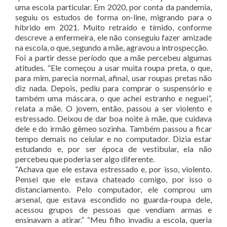
uma escola particular. Em 2020, por conta da pandemia,
seguiu os estudos de forma on-line, migrando para o
híbrido em 2021. Muito retraído e tímido, conforme
descreve a enfermeira, ele não conseguiu fazer amizade
na escola, o que, segundo a mãe, agravou a introspecção.
Foi a partir desse período que a mãe percebeu algumas
atitudes. “Ele começou a usar muita roupa preta, o que,
para mim, parecia normal, afinal, usar roupas pretas não
diz nada. Depois, pediu para comprar o suspensório e
também uma máscara, o que achei estranho e neguei”,
relata a mãe. O jovem, então, passou a ser violento e
estressado. Deixou de dar boa noite à mãe, que cuidava
dele e do irmão gêmeo sozinha. Também passou a ficar
tempo demais no celular e no computador. Dizia estar
estudando e, por ser época de vestibular, ela não
percebeu que poderia ser algo diferente.
“Achava que ele estava estressado e, por isso, violento.
Pensei que ele estava chateado comigo, por isso o
distanciamento. Pelo computador, ele comprou um
arsenal, que estava escondido no guarda-roupa dele,
acessou grupos de pessoas que vendiam armas e
ensinavam a atirar.” “Meu filho invadiu a escola, queria