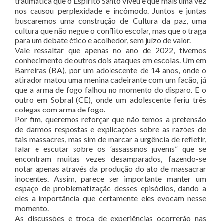
traumática que o Espirito Santo viveu e que mais uma vez
nos causou perplexidade e incômodo. Juntos e juntas
buscaremos uma construção de Cultura da paz, uma
cultura que não negue o conflito escolar, mas que o traga
para um debate ético e acolhedor, sem juízo de valor.
Vale ressaltar que apenas no ano de 2022, tivemos
conhecimento de outros dois ataques em escolas. Um em
Barreiras (BA), por um adolescente de 14 anos, onde o
atirador matou uma menina cadeirante com um facão, já
que a arma de fogo falhou no momento do disparo. E o
outro em Sobral (CE), onde um adolescente feriu três
colegas com arma de fogo.
Por fim, queremos reforçar que não temos a pretensão
de darmos respostas e explicações sobre as razões de
tais massacres, mas sim de marcar a urgência de refletir,
falar e escutar sobre os “assassinos juvenis” que se
encontram muitas vezes desamparados, fazendo-se
notar apenas através da produção do ato de massacrar
inocentes. Assim, parece ser importante manter um
espaço de problematização desses episódios, dando a
eles a importância que certamente eles evocam nesse
momento.
As discussões e troca de experiências ocorrerão nas