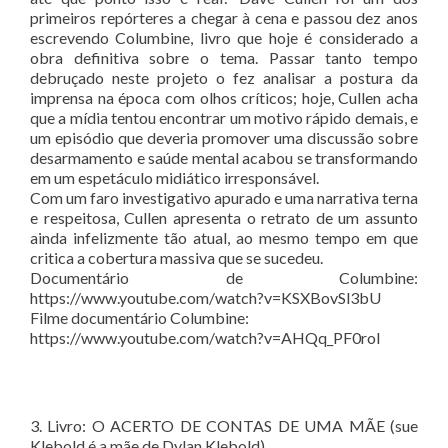
primeiros repórteres a chegar à cena e passou dez anos
escrevendo Columbine, livro que hoje é considerado a
obra definitiva sobre o tema. Passar tanto tempo
debruçado neste projeto o fez analisar a postura da
imprensa na época com olhos críticos; hoje, Cullen acha
que a mídia tentou encontrar um motivo rápido demais, e
um episódio que deveria promover uma discussão sobre
desarmamento e saúde mental acabou se transformando
em um espetáculo midiático irresponsável.
Com um faro investigativo apurado e uma narrativa terna
e respeitosa, Cullen apresenta o retrato de um assunto
ainda infelizmente tão atual, ao mesmo tempo em que
critica a cobertura massiva que se sucedeu.
Documentário de Columbine:
https://www.youtube.com/watch?v=KSXBovSl3bU
Filme documentário Columbine:
https://www.youtube.com/watch?v=AHQq_PF0roI
3. Livro: O ACERTO DE CONTAS DE UMA MÃE (sue
Klebold é a mãe de Dylan Klebold)