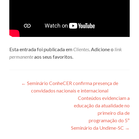
Esta entrada foi publicada em
Clientes
. Adicione o
link
permanente
aos seus favoritos.
Navegação de posts
←
Seminário ConheCER confirma presença de
convidados nacionais e internacional
Conteúdos evidenciam a
educação da atualidade no
primeiro dia de
programação do 5º
Seminário da Undime-SC
→