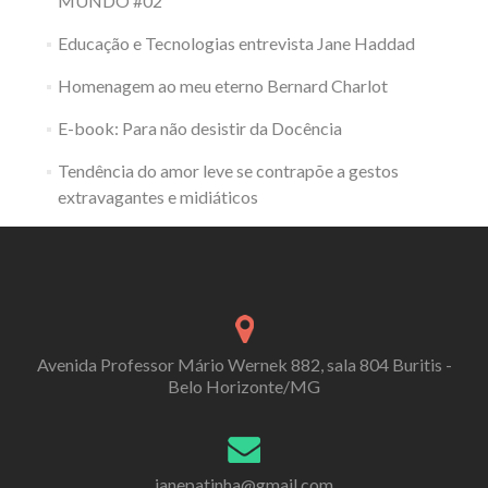
MUNDO #02
Educação e Tecnologias entrevista Jane Haddad
Homenagem ao meu eterno Bernard Charlot
E-book: Para não desistir da Docência
Tendência do amor leve se contrapõe a gestos
extravagantes e midiáticos
Avenida Professor Mário Wernek 882, sala 804 Buritis -
Belo Horizonte/MG
janepatinha@gmail.com