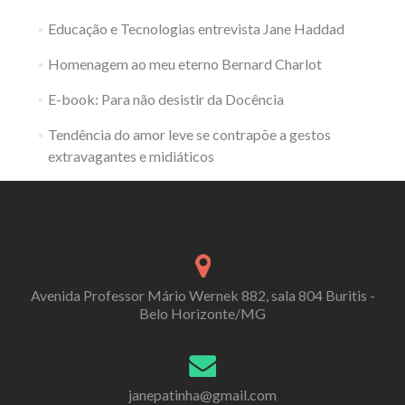
Educação e Tecnologias entrevista Jane Haddad
Homenagem ao meu eterno Bernard Charlot
E-book: Para não desistir da Docência
Tendência do amor leve se contrapõe a gestos
extravagantes e midiáticos
Avenida Professor Mário Wernek 882, sala 804 Buritis -
Belo Horizonte/MG
janepatinha@gmail.com