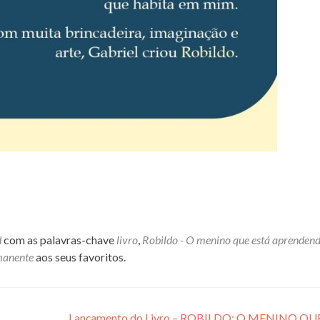
d
com as palavras-chave
livro
,
Robildo - O menino que está aprendend
manente
aos seus favoritos.
Lançamento do Livro – ROBILDO: O MENINO QU