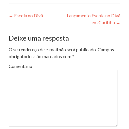
Navegação de posts
←
Escola no Divã
Lançamento Escola no Divã
em Curitiba
→
Deixe uma resposta
O seu endereço de e-mail não será publicado.
Campos
obrigatórios são marcados com
*
Comentário