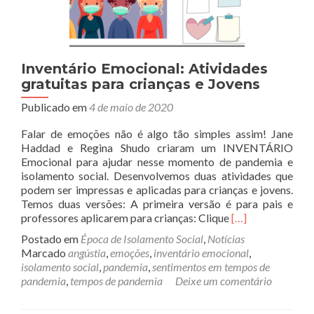
Inventário Emocional: Atividades
gratuitas para crianças e Jovens
Publicado em
4 de maio de 2020
Falar de emoções não é algo tão simples assim! Jane
Haddad e Regina Shudo criaram um INVENTÁRIO
Emocional para ajudar nesse momento de pandemia e
isolamento social. Desenvolvemos duas atividades que
podem ser impressas e aplicadas para crianças e jovens.
Temos duas versões: A primeira versão é para pais e
Leia
professores aplicarem para crianças: Clique
[…]
mais
Postado em
Época de Isolamento Social
,
Notícias
sobreInventário
Marcado
angústia
,
emoções
,
inventário emocional
,
Emocional:
isolamento social
,
pandemia
,
sentimentos em tempos de
Atividades
pandemia
,
tempos de pandemia
Deixe um comentário
gratuitas
para