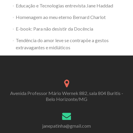
Educação e Tecnologias entrevista Jane Haddad
Homenagem ao meu eterno Bernard Charlot
E-book: Para não desistir da Docência
Tendência do amor leve se contrapõe a gestos
extravagantes e midiáticos
Avenida Professor Mário Wernek 882, sala 804 Buritis -
Belo Horizonte/MG
janepatinha@gmail.com