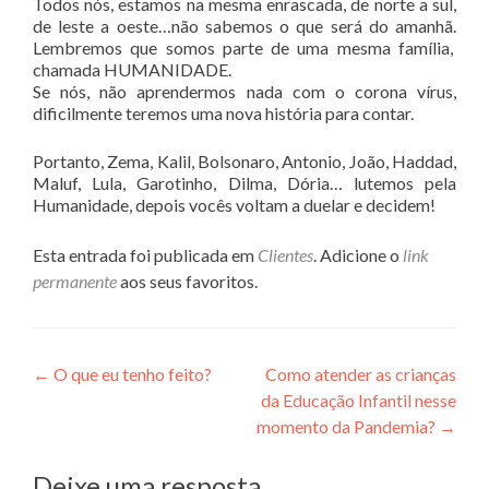
Todos nós, estamos na mesma enrascada, de norte a sul,
de leste a oeste…não sabemos o que será do amanhã.
Lembremos que somos parte de uma mesma família,
chamada HUMANIDADE.
Se nós, não aprendermos nada com o corona vírus,
dificilmente teremos uma nova história para contar.
Portanto, Zema, Kalil, Bolsonaro, Antonio, João, Haddad,
Maluf, Lula, Garotinho, Dilma, Dória… lutemos pela
Humanidade, depois vocês voltam a duelar e decidem!
Esta entrada foi publicada em
Clientes
. Adicione o
link
permanente
aos seus favoritos.
Navegação de posts
←
O que eu tenho feito?
Como atender as crianças
da Educação Infantil nesse
momento da Pandemia?
→
Deixe uma resposta